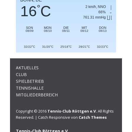
16
C
°
2 km/h, NNO
66%
761.31 mmHg
SON
MON
DIE
MIT
DON
08/09
08/10
08/11
08/12
08/13
°
°
°
°
°
32/22
C
31/20
C
25/18
C
29/21
C
32/23
C
AKTUELLES
CLUB
SPIELBETRIEB
TENNISHALLE
MITGLIEDERBEREICH
Copyright © 2016
Tennis-Club Röttgen e.V.
All Rights
Reserved. | Catch Responsive von
Catch Themes
Tennis-Club Röttgen e.V.