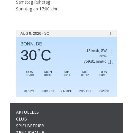
Samstag Ruhetag
Sonntag ab 17:00 Uhr
AUG 9, 2026 - SO
BONN, DE
30
C
°
13 km/h, SW
28%
759.81 mmHg
SON
MON
DIE
MIT
DON
08/09
08/10
08/11
08/12
08/13
°
°
°
°
°
31/22
C
30/19
C
24/18
C
29/21
C
33/23
C
AKTUELLES
CLUB
SPIELBETRIEB
TENNISHALLE