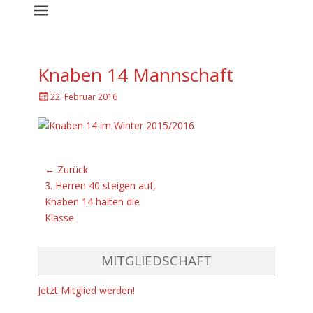
Knaben 14 Mannschaft
G
22. Februar 2016
e
p
o
s
t
Beitragsnavigation
← Zurück
e
Vorhergehender
3. Herren 40 steigen auf,
d
Beitrag:
Knaben 14 halten die
a
m
Klasse
MITGLIEDSCHAFT
Jetzt Mitglied werden!