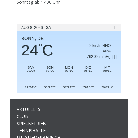
Sonntag ab 17:00 Uhr
AUG 8, 2026 - SA
BONN, DE
24
C
°
2 km/h, NNO
40%
762.82 mmHg
SAM
SON
MON
DIE
MIT
08/08
08/09
08/10
08/11
08/12
°
°
°
°
°
27/24
C
33/23
C
32/21
C
25/18
C
30/22
C
AKTUELLES
CLUB
SPIELBETRIEB
TENNISHALLE
MITGLIEDERBEREICH