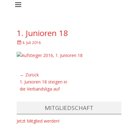
1. Junioren 18
G
4. Juli 2016
e
p
o
s
t
Beitragsnavigation
← Zurück
e
Vorhergehender
1. Junioren 18 steigen in
d
Beitrag:
die Verbandsliga auf
a
m
MITGLIEDSCHAFT
Jetzt Mitglied werden!