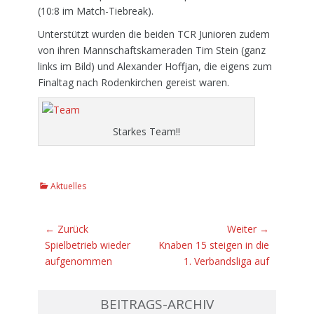
(10:8 im Match-Tiebreak).
Unterstützt wurden die beiden TCR Junioren zudem
von ihren Mannschaftskameraden Tim Stein (ganz
links im Bild) und Alexander Hoffjan, die eigens zum
Finaltag nach Rodenkirchen gereist waren.
Starkes Team!!
K
Aktuelles
a
t
e
Beitragsnavigation
← Zurück
Weiter →
g
Vorhergehender
Spielbetrieb wieder
Nächster
Knaben 15 steigen in die
o
Beitrag:
aufgenommen
Beitrag:
1. Verbandsliga auf
r
i
e
BEITRAGS-ARCHIV
n