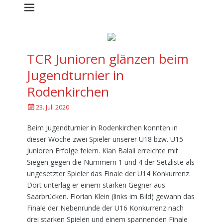
TCR Junioren glänzen beim
Jugendturnier in
Rodenkirchen
G
23. Juli 2020
e
p
Beim Jugendturnier in Rodenkirchen konnten in
o
dieser Woche zwei Spieler unserer U18 bzw. U15
s
Junioren Erfolge feiern. Kian Balali erreichte mit
t
Siegen gegen die Nummern 1 und 4 der Setzliste als
e
ungesetzter Spieler das Finale der U14 Konkurrenz.
d
a
Dort unterlag er einem starken Gegner aus
m
Saarbrücken. Florian Klein (links im Bild) gewann das
Finale der Nebenrunde der U16 Konkurrenz nach
drei starken Spielen und einem spannenden Finale