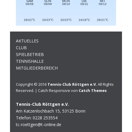
SAM
SON
MON
DIE
MIT
08/08
08/09
08/10
08/11
08/12
°
°
°
°
°
28/22
C
33/23
C
32/23
C
24/18
C
29/21
C
AKTUELLES
CLUB
SPIELBETRIEB
TENNISHALLE
MITGLIEDERBEREICH
Copyright © 2016
Tennis-Club Röttgen e.V.
All Rights
Reserved. | Catch Responsive von
Catch Themes
Tennis-Club Röttgen e.V.
Am Katzenlochbach 15, 53125 Bonn
Telefon: 0228 253554
tc-roettgen@t-online.de