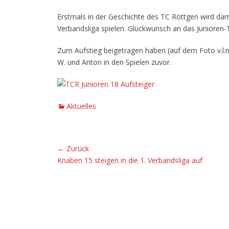
Erstmals in der Geschichte des TC Röttgen wird d
Verbandsliga spielen. Glückwunsch an das Junioren-
Zum Aufstieg beigetragen haben (auf dem Foto v.l.n.
W. und Anton in den Spielen zuvor.
K
Aktuelles
a
t
e
Beitragsnavigation
← Zurück
g
Vorhergehender
Knaben 15 steigen in die 1. Verbandsliga auf
o
Beitrag:
r
i
e
n