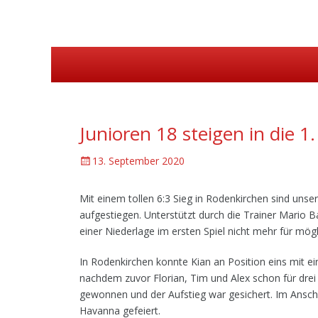
Erstes Menü
Zum
Inhalt:
Junioren 18 steigen in die 1
G
13. September 2020
e
p
Mit einem tollen 6:3 Sieg in Rodenkirchen sind unse
o
aufgestiegen. Unterstützt durch die Trainer Mario B
s
einer Niederlage im ersten Spiel nicht mehr für mögl
t
e
In Rodenkirchen konnte Kian an Position eins mit e
d
nachdem zuvor Florian, Tim und Alex schon für drei
a
gewonnen und der Aufstieg war gesichert. Im Ansc
m
Havanna gefeiert.