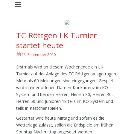
TC Röttgen LK Turnier
startet heute
G
25. September 2020
e
p
Erstmals wird an diesem Wochenende ein LK
o
Turnier auf der Anlage des TC Röttgen ausgetragen.
s
Mehr als 60 Meldungen sind eingegangen. Gespielt
t
wird in einer offenen Damen-Konkurrenz im KO-
e
System und bei den Herren, Herren 30, Herren 40,
d
a
Herren 50 und Junioren 18 teils im KO-System und
m
teils in Kästchenspielen.
Gestartet wird heute Mittag und sofern es die
Wetterlage zulässt, sollen die Endspiele am frühen
Sonntag Nachmittag angesetzt werden.