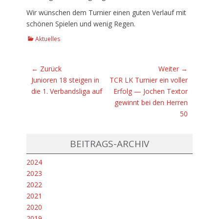
Wir wünschen dem Turnier einen guten Verlauf mit
schönen Spielen und wenig Regen.
K
Aktuelles
a
t
e
Beitragsnavigation
← Zurück
Weiter →
g
Vorhergehender
Junioren 18 steigen in
Nächster
TCR LK Turnier ein voller
o
Beitrag:
die 1. Verbandsliga auf
Beitrag:
Erfolg — Jochen Textor
r
gewinnt bei den Herren
i
e
50
n
BEITRAGS-ARCHIV
2024
2023
2022
2021
2020
2019